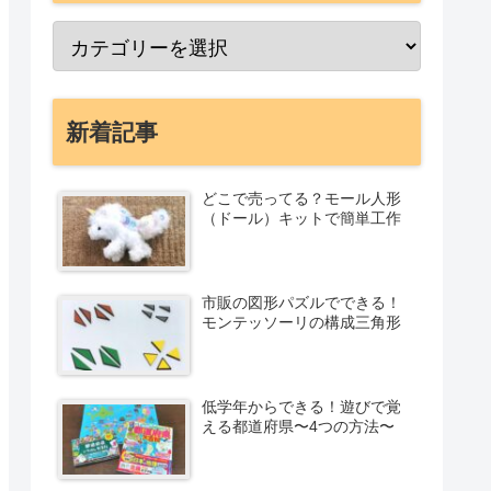
新着記事
どこで売ってる？モール人形
（ドール）キットで簡単工作
市販の図形パズルでできる！
モンテッソーリの構成三角形
低学年からできる！遊びで覚
える都道府県〜4つの方法〜