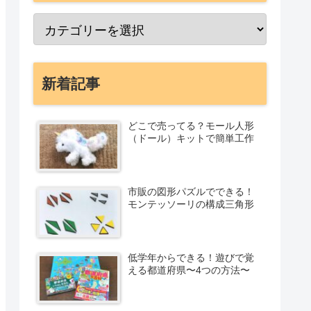
新着記事
どこで売ってる？モール人形
（ドール）キットで簡単工作
市販の図形パズルでできる！
モンテッソーリの構成三角形
低学年からできる！遊びで覚
える都道府県〜4つの方法〜