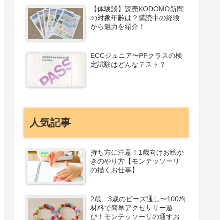
【体験談】読売KODOMO新聞
の対象年齢は？購読中の経験
から魅力を紹介！
ECCジュニア〜PFクラスの検
定試験はどんなテスト？
人気記事
持ち方に注意！1歳向けお絵か
きのやり方【モンテッソーリ
の描くお仕事】
2歳、3歳のビーズ通し〜100均
材料で簡単アクセサリー遊
び！モンテッソーリの通すお