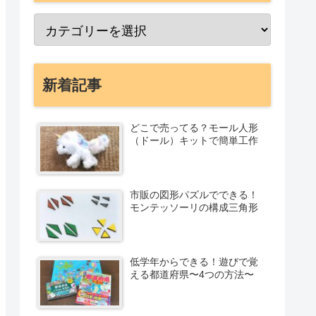
新着記事
どこで売ってる？モール人形
（ドール）キットで簡単工作
市販の図形パズルでできる！
モンテッソーリの構成三角形
低学年からできる！遊びで覚
える都道府県〜4つの方法〜