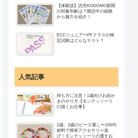
【体験談】読売KODOMO新聞
の対象年齢は？購読中の経験
から魅力を紹介！
ECCジュニア〜PFクラスの検
定試験はどんなテスト？
人気記事
持ち方に注意！1歳向けお絵か
きのやり方【モンテッソーリ
の描くお仕事】
2歳、3歳のビーズ通し〜100均
材料で簡単アクセサリー遊
び！モンテッソーリの通すお